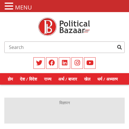
MENU
होम
देश / विदेश
राज्य
अर्थ / बाजार
खेल
धर्म / अध्यात्म
शिक