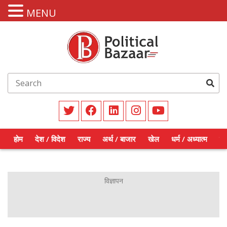
MENU
होम
देश / विदेश
राज्य
अर्थ / बाजार
खेल
धर्म / अध्यात्म
शिक