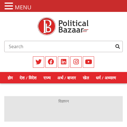
MENU
होम
देश / विदेश
राज्य
अर्थ / बाजार
खेल
धर्म / अध्यात्म
शिक