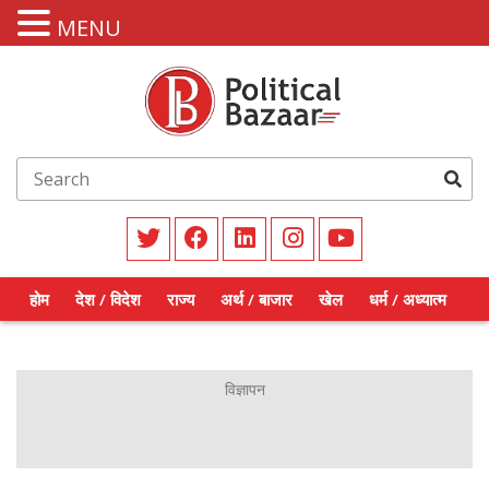
MENU
होम
देश / विदेश
राज्य
अर्थ / बाजार
खेल
धर्म / अध्यात्म
शिक