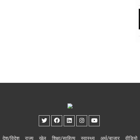
देश/विदेश
राज्य
खेल
शिक्षा/साहित्य
स्वास्थ्य
अर्थ/बाजार
वीडियो