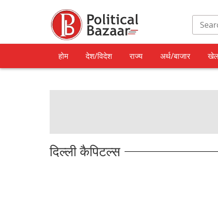
होम
देश/विदेश
राज्य
अर्थ/बाजार
खे
दिल्ली कैपिटल्स