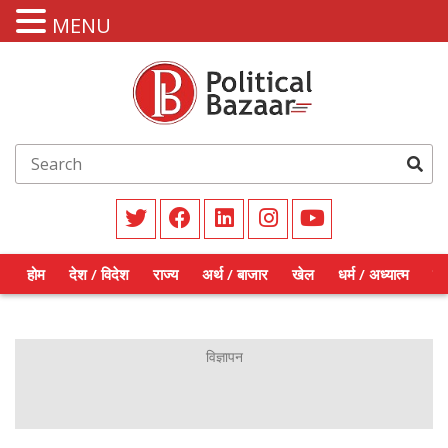
MENU
होम
देश / विदेश
राज्य
अर्थ / बाजार
खेल
धर्म / अध्यात्म
शिक