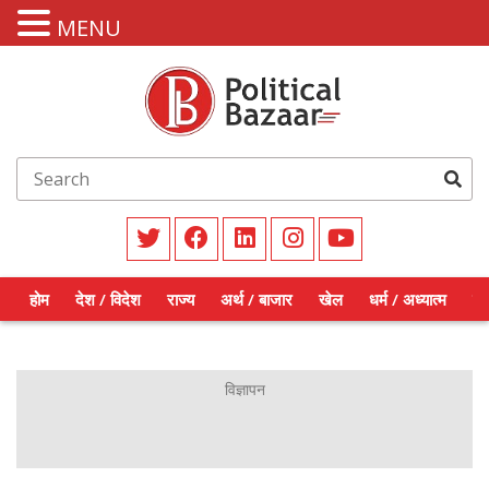
MENU
होम
देश / विदेश
राज्य
अर्थ / बाजार
खेल
धर्म / अध्यात्म
शिक