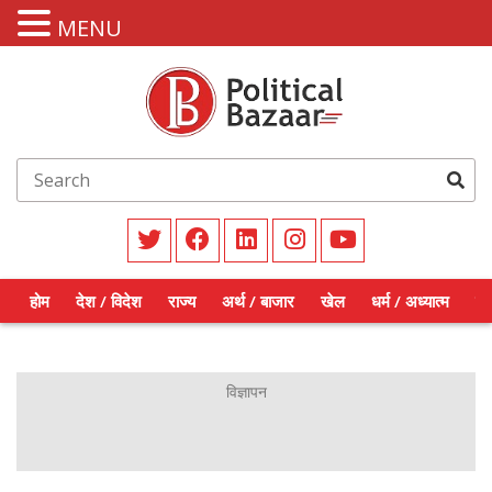
MENU
होम
देश / विदेश
राज्य
अर्थ / बाजार
खेल
धर्म / अध्यात्म
शिक