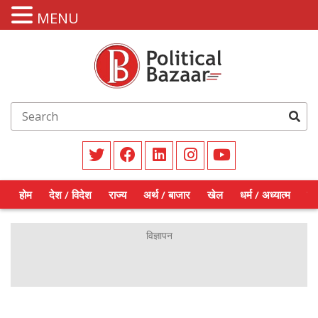
MENU
होम
देश / विदेश
राज्य
अर्थ / बाजार
खेल
धर्म / अध्यात्म
शिक