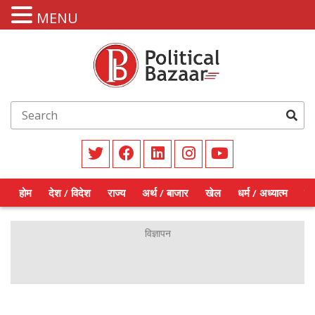
MENU
होम
देश / विदेश
राज्य
अर्थ / बाजार
खेल
धर्म / अध्यात्म
शिक