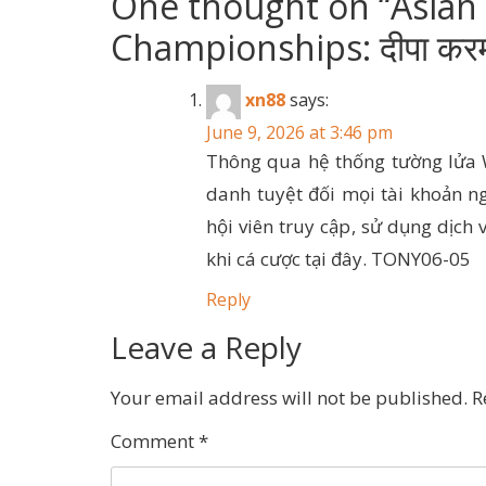
One thought on “
Asian
Championships: दीपा करमाक
xn88
says:
June 9, 2026 at 3:46 pm
Thông qua hệ thống tường lửa 
danh tuyệt đối mọi tài khoản n
hội viên truy cập, sử dụng dịch
khi cá cược tại đây. TONY06-05
Reply
Leave a Reply
Your email address will not be published.
R
Comment
*