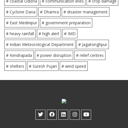
# coastal Odisha
# communication lines
# crop damage
# Cyclone Dana
# Dhamra
# disaster management
# East Medinipur
# government preparation
# heavy rainfall
# high alert
# IMD
# Indian Meteorological Department
# Jagatsinghpur
# Kendrapada
# power disruption
# relief centres
# shelters
# Suresh Pujari
# wind speed