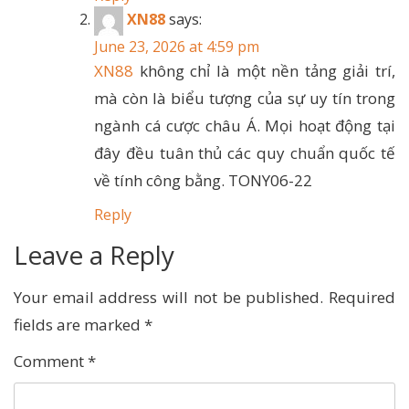
XN88
says:
June 23, 2026 at 4:59 pm
XN88
không chỉ là một nền tảng giải trí,
mà còn là biểu tượng của sự uy tín trong
ngành cá cược châu Á. Mọi hoạt động tại
đây đều tuân thủ các quy chuẩn quốc tế
về tính công bằng. TONY06-22
Reply
Leave a Reply
Your email address will not be published.
Required
fields are marked
*
Comment
*