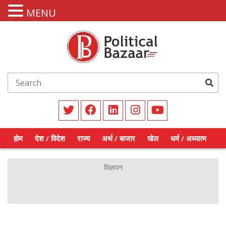
MENU
होम
देश / विदेश
राज्य
अर्थ / बाजार
खेल
धर्म / अध्यात्म
शिक