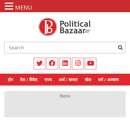
MENU
होम
देश / विदेश
राज्य
अर्थ / बाजार
खेल
धर्म / अध्यात्म
शिक