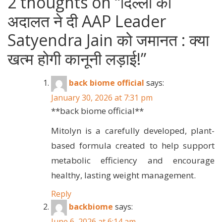
2 thoughts on “
दिल्ली की
अदालत ने दी AAP Leader
Satyendra Jain को जमानत : क्या
खत्म होगी कानूनी लड़ाई!
”
back biome official
says:
January 30, 2026 at 7:31 pm
**back biome official**
Mitolyn is a carefully developed, plant-
based formula created to help support
metabolic efficiency and encourage
healthy, lasting weight management.
Reply
backbiome
says:
June 6, 2026 at 6:14 am