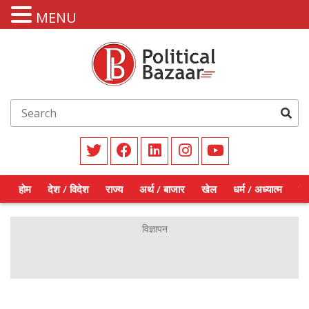
MENU
होम
देश / विदेश
राज्य
अर्थ / बाजार
खेल
धर्म / अध्यात्म
शिक