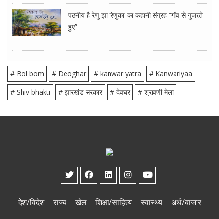
पठनीय है रेणु झा ‘रेणुका’ का कहानी संग्रह “गाँव से गुजरते
हुए”
# Bol bom
# Deoghar
# kanwar yatra
# Kanwariyaa
# Shiv bhakti
# झारखंड सरकार
# देवघर
# श्रावणी मेला
देश/विदेश
राज्य
खेल
शिक्षा/साहित्य
स्वास्थ्य
अर्थ/बाजार