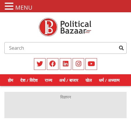
MENU
होम
देश / विदेश
राज्य
अर्थ / बाजार
खेल
धर्म / अध्यात्म
शिक