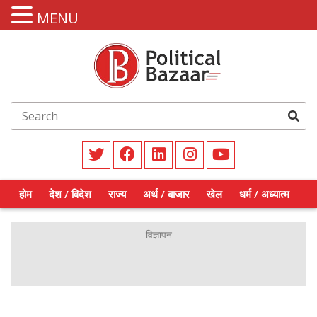
MENU
होम
देश / विदेश
राज्य
अर्थ / बाजार
खेल
धर्म / अध्यात्म
शिक