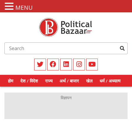
MENU
होम
देश / विदेश
राज्य
अर्थ / बाजार
खेल
धर्म / अध्यात्म
शिक