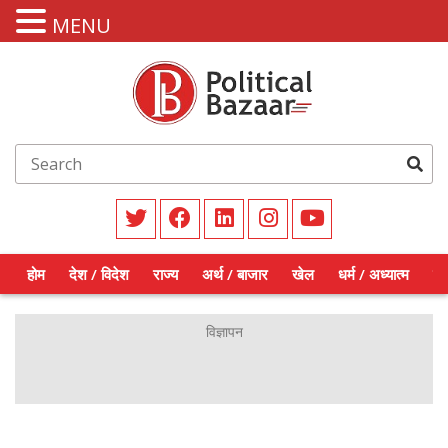
MENU
होम
देश / विदेश
राज्य
अर्थ / बाजार
खेल
धर्म / अध्यात्म
शिक