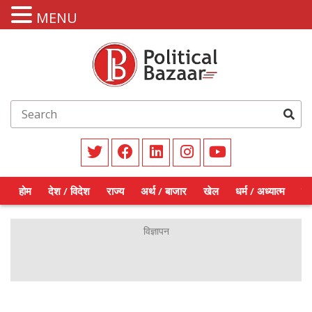
MENU
होम
देश / विदेश
राज्य
अर्थ / बाजार
खेल
धर्म / अध्यात्म
शिक