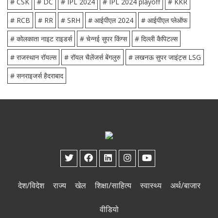
# CSK
# DC
# IPL 2024
# IPL 2024 playoff
# KKR
# RCB
# RR
# SRH
# आईपीएल 2024
# आईपीएल प्लेऑफ
# कोलकाता नाइट राइडर्स
# चेन्नई सुपर किंग्स
# दिल्ली कैपिटल्स
# राजस्थान रॉयल्स
# रॉयल चैलेंजर्स बेंगलुरु
# लखनऊ सुपर जाइंट्स LSG
# सनराइजर्स हैदराबाद
देश/विदेश
राज्य
खेल
शिक्षा/साहित्य
स्वास्थ्य
अर्थ/बाजार
वीडियो