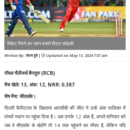
विकेट गिरने का जश्न मनाते विराट कोहली
Written By : वंदना दुबे |
Updated on: May 13, 2024 7:07 am
रॉयल चैलेंजर्स बेंगलुरु (
RCB
)
मैच खेले: 13
,
अंक: 12
, NRR
: 0.387
शेष मैच: सीएसके।
दिल्ली कैपिटल्स के खिलाफ आरसीबी की जीत ने उन्हें अंक तालिका में
पांचवें स्थान पर पहुंचा दिया है। अब उनके 12 अंक हैं, अगले शनिवार को
जब वे सीएसके से खेलेंगे तो 14 तक पहुंचने का मौका है, लेकिन यदि