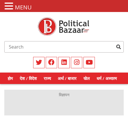
MENU
होम
देश / विदेश
राज्य
अर्थ / बाजार
खेल
धर्म / अध्यात्म
शिक