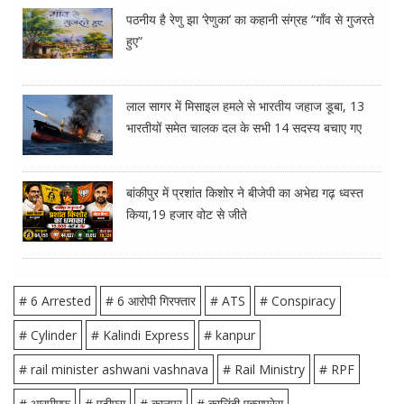
पठनीय है रेणु झा ‘रेणुका’ का कहानी संग्रह “गाँव से गुजरते
हुए”
लाल सागर में मिसाइल हमले से भारतीय जहाज डूबा, 13
भारतीयों समेत चालक दल के सभी 14 सदस्य बचाए गए
बांकीपुर में प्रशांत किशोर ने बीजेपी का अभेद्य गढ़ ध्वस्त
किया,19 हजार वोट से जीते
# 6 Arrested
# 6 आरोपी गिरफ्तार
# ATS
# Conspiracy
# Cylinder
# Kalindi Express
# kanpur
# rail minister ashwani vashnava
# Rail Ministry
# RPF
# आरपीएफ
# एटीएस
# कानपुर
# कालिंदी एक्सप्रेस