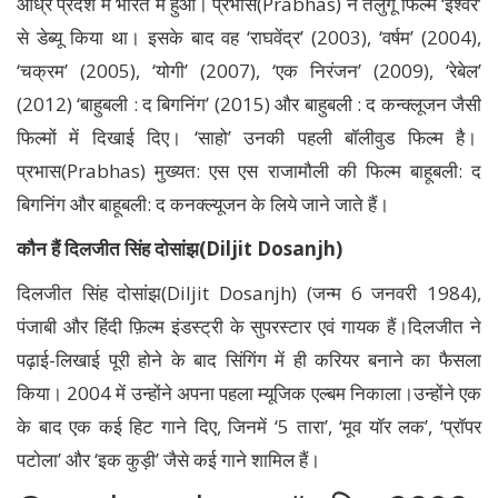
आंध्र प्रदेश में भारत मे हुआ। प्रभास(Prabhas) ने तेलुगू फिल्म ‘ईश्वर’
से डेब्यू किया था। इसके बाद वह ‘राघवेंद्र’ (2003), ‘वर्षम’ (2004),
‘चक्रम’ (2005), ‘योगी’ (2007), ‘एक निरंजन’ (2009), ‘रेबेल’
(2012) ‘बाहुबली : द बिगनिंग’ (2015) और बाहुबली : द कन्क्लूजन जैसी
फिल्मों में दिखाई दिए। ‘साहो’ उनकी पहली बॉलीवुड फिल्म है।
प्रभास(Prabhas) मुख्‍यत: एस एस राजामौली की फिल्‍म बाहूबली: द
बिगनिंग और बाहूबली: द कनक्‍ल्‍यूजन के लिये जाने जाते हैं।
कौन हैं दिलजीत सिंह दोसांझ(Diljit Dosanjh)
दिलजीत सिंह दोसांझ(Diljit Dosanjh) (जन्म 6 जनवरी 1984),
पंजाबी और हिंदी फ़िल्म इंडस्ट्री के सुपरस्टार एवं गायक हैं।दिलजीत ने
पढ़ाई-लिखाई पूरी होने के बाद सिंगिंग में ही करियर बनाने का फैसला
किया। 2004 में उन्होंने अपना पहला म्यूजिक एल्बम निकाला।उन्होंने एक
के बाद एक कई हिट गाने दिए, जिनमें ‘5 तारा’, ‘मूव यॉर लक’, ‘प्रॉपर
पटोला’ और ‘इक कुड़ी’ जैसे कई गाने शामिल हैं।