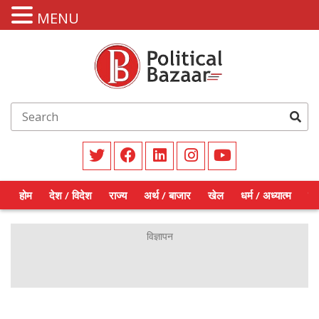
MENU
होम
देश / विदेश
राज्य
अर्थ / बाजार
खेल
धर्म / अध्यात्म
शिक