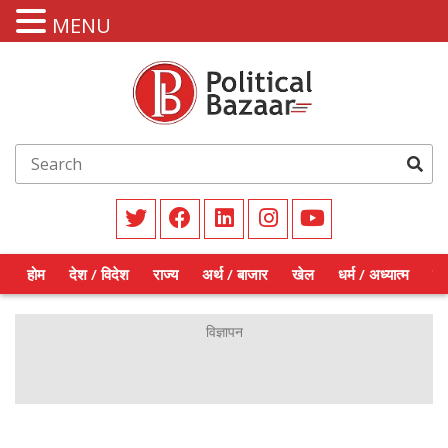
MENU
होम
देश / विदेश
राज्य
अर्थ / बाजार
खेल
धर्म / अध्यात्म
शिक