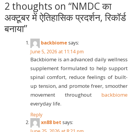
2 thoughts on “
NMDC का
अक्टूबर में ऐतिहासिक प्रदर्शन, रिकॉर्ड
बनाया
”
backbiome
says:
June 5, 2026 at 11:14 pm
Backbiome is an advanced daily wellness
supplement formulated to help support
spinal comfort, reduce feelings of built-
up tension, and promote freer, smoother
movement throughout
backbiome
everyday life.
Reply
xn88 bet
says:
June 25, 2026 at 8:21 pm