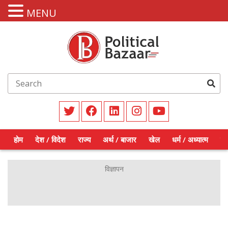
MENU
होम
देश / विदेश
राज्य
अर्थ / बाजार
खेल
धर्म / अध्यात्म
शिक