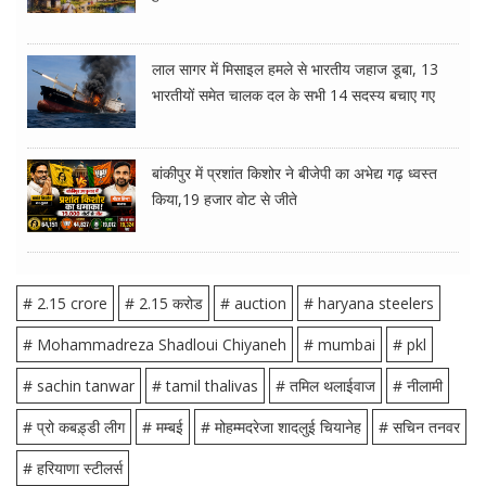
लाल सागर में मिसाइल हमले से भारतीय जहाज डूबा, 13
भारतीयों समेत चालक दल के सभी 14 सदस्य बचाए गए
बांकीपुर में प्रशांत किशोर ने बीजेपी का अभेद्य गढ़ ध्वस्त
किया,19 हजार वोट से जीते
# 2.15 crore
# 2.15 करोड
# auction
# haryana steelers
# Mohammadreza Shadloui Chiyaneh
# mumbai
# pkl
# sachin tanwar
# tamil thalivas
# तमिल थलाईवाज
# नीलामी
# प्रो कबड़्डी लीग
# मम्बई
# मोहम्‍मदरेजा शादलुई चियानेह
# सचिन तनवर
# हरियाणा स्टीलर्स