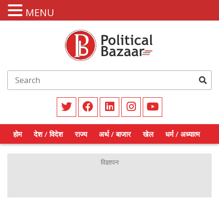
MENU
होम
देश / विदेश
राज्य
अर्थ / बाजार
खेल
धर्म / अध्यात्म
शिक