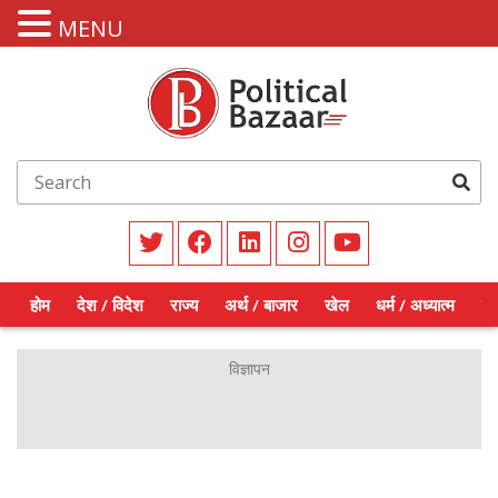
MENU
होम
देश / विदेश
राज्य
अर्थ / बाजार
खेल
धर्म / अध्यात्म
शिक