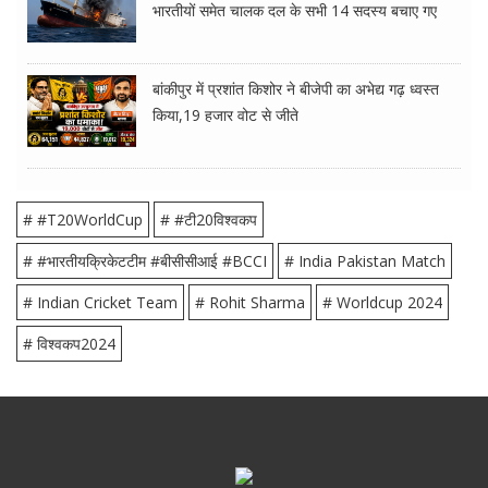
भारतीयों समेत चालक दल के सभी 14 सदस्य बचाए गए
बांकीपुर में प्रशांत किशोर ने बीजेपी का अभेद्य गढ़ ध्वस्त
किया,19 हजार वोट से जीते
# #T20WorldCup
# #टी20विश्वकप
# #भारतीयक्रिकेटटीम #बीसीसीआई #BCCI
# India Pakistan Match
# Indian Cricket Team
# Rohit Sharma
# Worldcup 2024
# विश्वकप2024