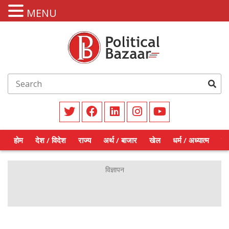
MENU
होम
देश / विदेश
राज्य
अर्थ / बाजार
खेल
धर्म / अध्यात्म
शिक