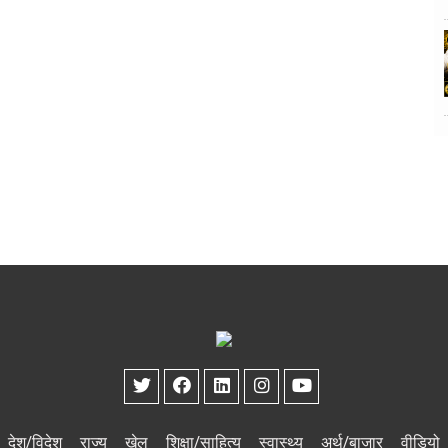
देश/विदेश
राज्य
खेल
शिक्षा/साहित्य
स्वास्थ्य
अर्थ/बाजार
वीडियो