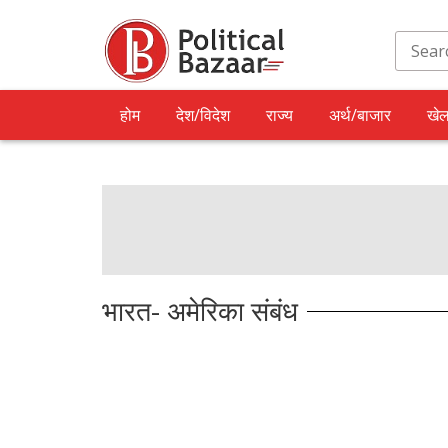
होम
देश/विदेश
राज्य
अर्थ/बाजार
खे
भारत- अमेरिका संबंध