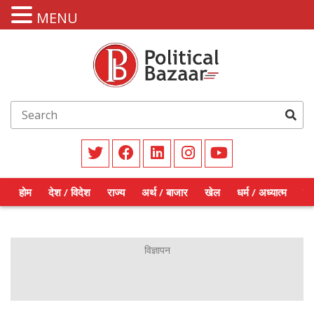
MENU
होम
देश / विदेश
राज्य
अर्थ / बाजार
खेल
धर्म / अध्यात्म
शिक