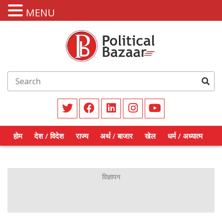
MENU
होम
देश / विदेश
राज्य
अर्थ / बाजार
खेल
धर्म / अध्यात्म
शिक