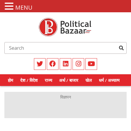
MENU
होम
देश / विदेश
राज्य
अर्थ / बाजार
खेल
धर्म / अध्यात्म
शिक