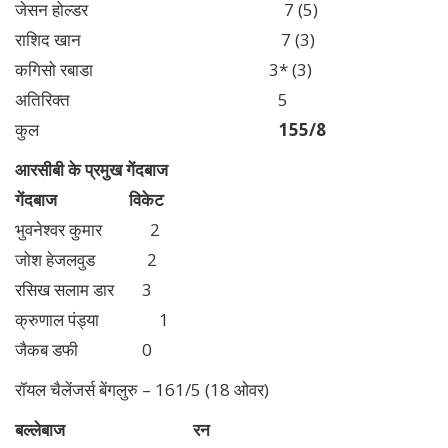
जेसन होल्डर 7 (5)
राशिद खान 7 (3)
कगिसो रबाडा 3* (3)
अतिरिक्त 5
कुल
155/8
आरसीबी के प्रमुख गेंदबाज
गेंदबाज विकेट
भुवनेश्वर कुमार 2
जोश हेजलवुड 2
रसिख सलाम डार 3
क्रुणाल पंड्या 1
जैकब डफी 0
रॉयल चैलेंजर्स बेंगलुरु – 161/5 (18 ओवर)
बल्लेबाज रन