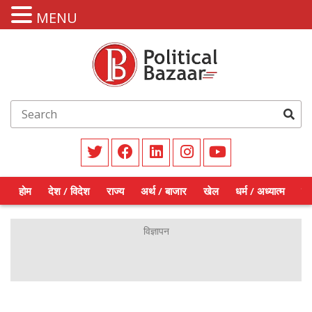
MENU
होम
देश / विदेश
राज्य
अर्थ / बाजार
खेल
धर्म / अध्यात्म
शिक