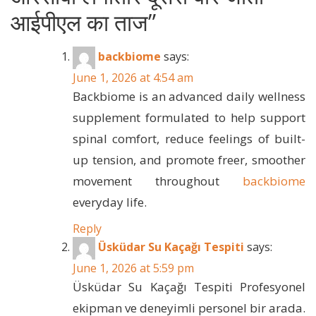
आईपीएल का ताज
”
backbiome
says:
June 1, 2026 at 4:54 am
Backbiome is an advanced daily wellness
supplement formulated to help support
spinal comfort, reduce feelings of built-
up tension, and promote freer, smoother
movement throughout
backbiome
everyday life.
Reply
Üsküdar Su Kaçağı Tespiti
says:
June 1, 2026 at 5:59 pm
Üsküdar Su Kaçağı Tespiti Profesyonel
ekipman ve deneyimli personel bir arada.