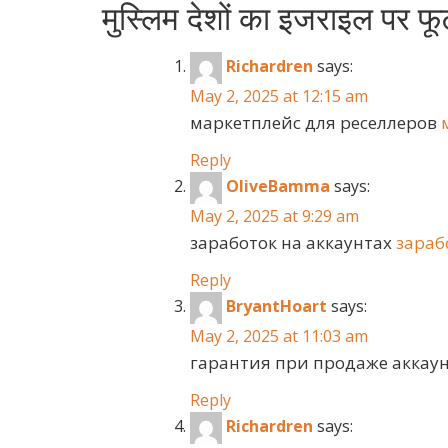
मुस्लिम देशों का इजराइल पर फूट
Richardren
says:
May 2, 2025 at 12:15 am
маркетплейс для реселлеров
Reply
OliveBamma
says:
May 2, 2025 at 9:29 am
заработок на аккаунтах
зараб
Reply
BryantHoart
says:
May 2, 2025 at 11:03 am
гарантия при продаже аккау
Reply
Richardren
says: