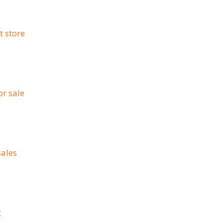
t store
or sale
sales
t