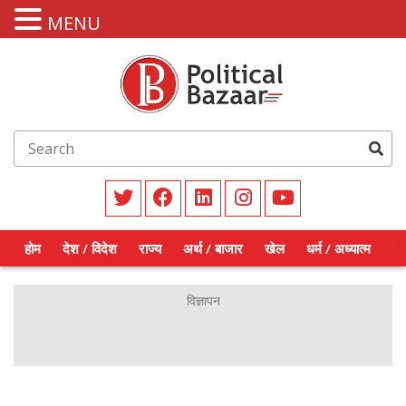
MENU
होम
देश / विदेश
राज्य
अर्थ / बाजार
खेल
धर्म / अध्यात्म
शिक