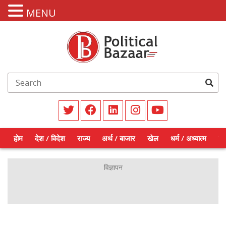
MENU
होम
देश / विदेश
राज्य
अर्थ / बाजार
खेल
धर्म / अध्यात्म
शिक