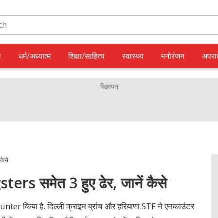
ल
धर्म/अध्यात्म
शिक्षा/साहित्य
स्वास्थ्य
मनोरंजन
अपरा
कैसे
sters समेत 3 हुए ढेर, जानें कैसे
unter किया है. दिल्ली क्राइम ब्रांच और हरियाणा STF ने एनकाउंटर