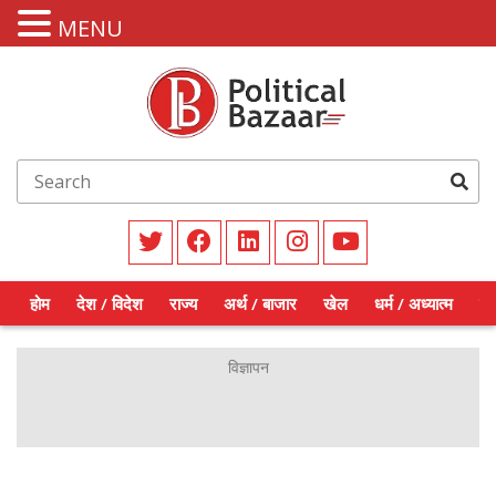
MENU
होम
देश / विदेश
राज्य
अर्थ / बाजार
खेल
धर्म / अध्यात्म
शिक