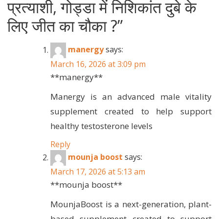
प्रत्याशी, गोड्डा में निशिकांत दुबे के
लिए जीत का चौका ?
”
manergy
says:
March 16, 2026 at 3:09 pm
**manergy**
Manergy is an advanced male vitality
supplement created to help support
healthy testosterone levels
Reply
mounja boost
says:
March 17, 2026 at 5:13 am
**mounja boost**
MounjaBoost is a next-generation, plant-
based supplement created to support