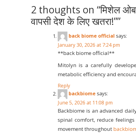
2 thoughts on “
मिशेल ओबा
वापसी देश के लिए खतरा!”
”
back biome official
says:
January 30, 2026 at 7:24 pm
**back biome official**
Mitolyn is a carefully develop
metabolic efficiency and encour
Reply
backbiome
says:
June 5, 2026 at 11:08 pm
Backbiome is an advanced daily
spinal comfort, reduce feelings
movement throughout
backbio