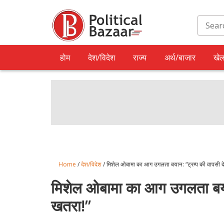
होम
देश/विदेश
राज्य
अर्थ/बाजार
खे
Home
/
देश/विदेश
/ मिशेल ओबामा का आग उगलता बयान: “ट्रम्प की वापसी द
मिशेल ओबामा का आग उगलता बयान
खतरा!”