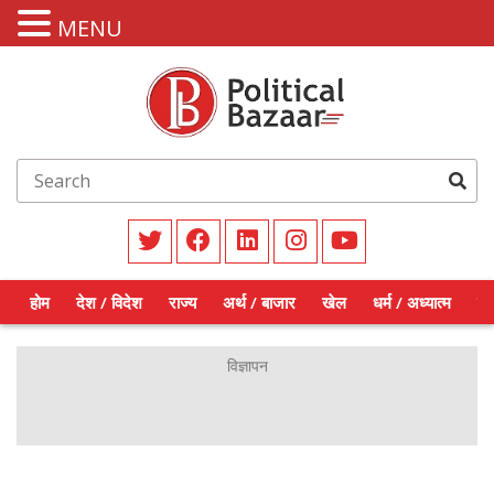
MENU
होम
देश / विदेश
राज्य
अर्थ / बाजार
खेल
धर्म / अध्यात्म
शिक