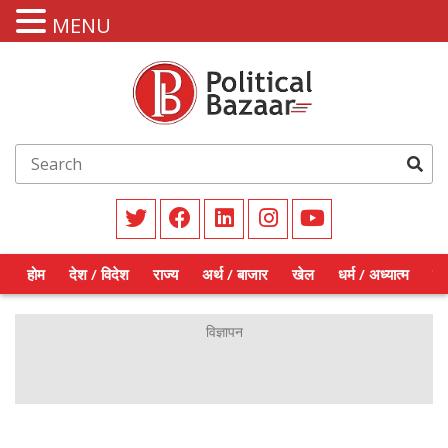
MENU
होम
देश / विदेश
राज्य
अर्थ / बाजार
खेल
धर्म / अध्यात्म
शिक