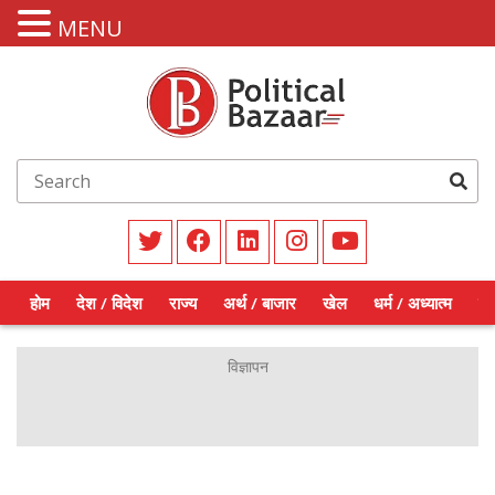
MENU
होम
देश / विदेश
राज्य
अर्थ / बाजार
खेल
धर्म / अध्यात्म
शिक