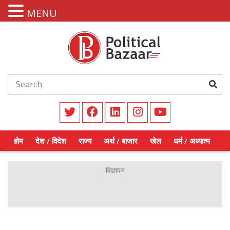
MENU
होम
देश / विदेश
राज्य
अर्थ / बाजार
खेल
धर्म / अध्यात्म
शिक