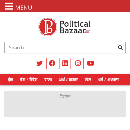
MENU
होम
देश / विदेश
राज्य
अर्थ / बाजार
खेल
धर्म / अध्यात्म
शिक