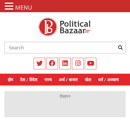
MENU
होम
देश / विदेश
राज्य
अर्थ / बाजार
खेल
धर्म / अध्यात्म
शिक