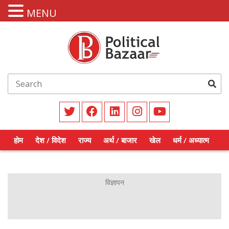
MENU
होम
देश / विदेश
राज्य
अर्थ / बाजार
खेल
धर्म / अध्यात्म
शिक