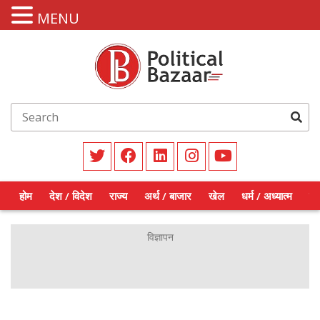
MENU
होम
देश / विदेश
राज्य
अर्थ / बाजार
खेल
धर्म / अध्यात्म
शिक