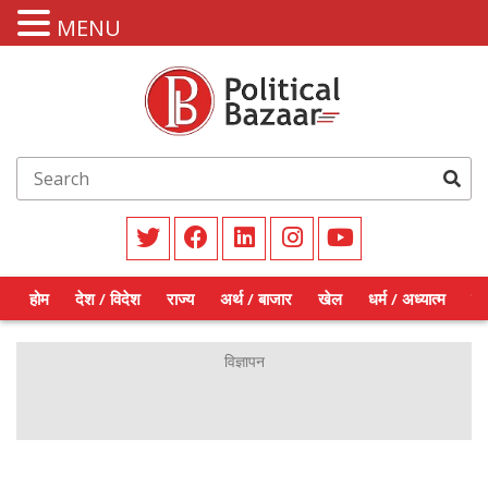
MENU
होम
देश / विदेश
राज्य
अर्थ / बाजार
खेल
धर्म / अध्यात्म
शिक