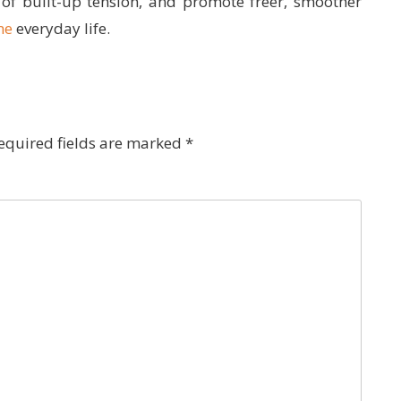
 of built-up tension, and promote freer, smoother
me
everyday life.
equired fields are marked
*