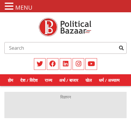
MENU
होम
देश / विदेश
राज्य
अर्थ / बाजार
खेल
धर्म / अध्यात्म
शिक