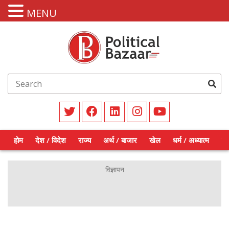
MENU
होम
देश / विदेश
राज्य
अर्थ / बाजार
खेल
धर्म / अध्यात्म
शिक