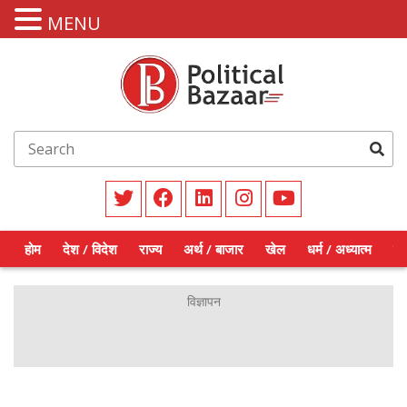
MENU
होम
देश / विदेश
राज्य
अर्थ / बाजार
खेल
धर्म / अध्यात्म
शिक